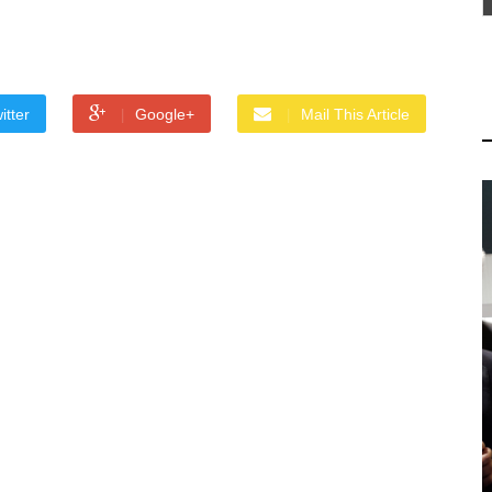
itter
Google+
Mail This Article