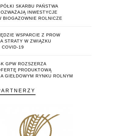
SPÓŁKI SKARBU PAŃSTWA
ROZWAŻAJĄ INWESTYCJE
W BIOGAZOWNIE ROLNICZE
BĘDZIE WSPARCIE Z PROW
ZA STRATY W ZWIĄZKU
 COVID-19
GK GPW ROZSZERZA
OFERTĘ PRODUKTOWĄ
NA GIEŁDOWYM RYNKU ROLNYM
PARTNERZY