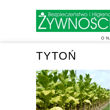
O N
TYTOŃ