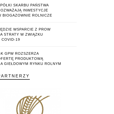
SPÓŁKI SKARBU PAŃSTWA
ROZWAŻAJĄ INWESTYCJE
W BIOGAZOWNIE ROLNICZE
BĘDZIE WSPARCIE Z PROW
ZA STRATY W ZWIĄZKU
 COVID-19
GK GPW ROZSZERZA
OFERTĘ PRODUKTOWĄ
NA GIEŁDOWYM RYNKU ROLNYM
PARTNERZY