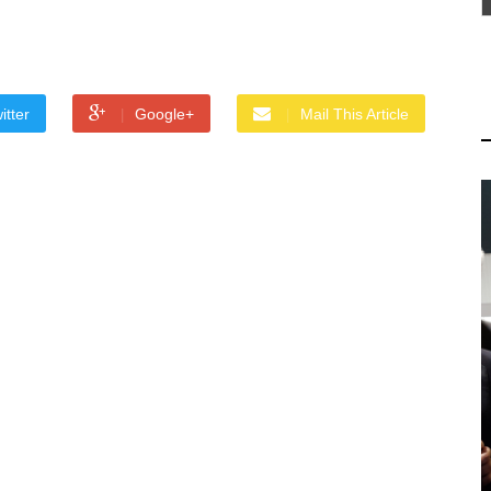
itter
Google+
Mail This Article