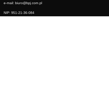
e-mail: biuro@bpj.com.pl
NIP: 951-21-36-084
REGON: 015897725
INFORMACJE
Regulamin
Polityka Cookies
DZIAŁY GAZETY
Aktualności
Bezpieczeństwo i jakość żywności
Prawo
Pest Control