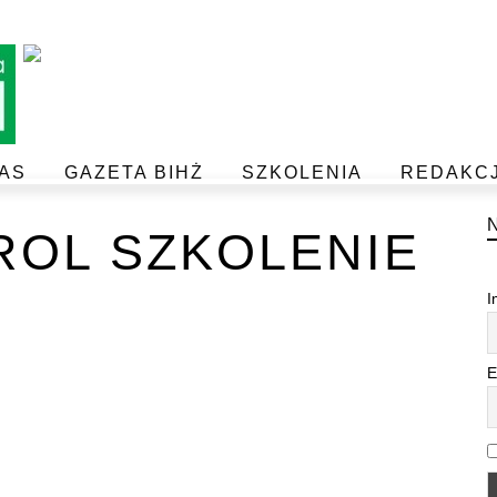
AS
GAZETA BIHŻ
SZKOLENIA
REDAKC
BEZPIECZEŃSTWO I JAKOŚĆ ŻYWNOŚCI
POSTAW NA JAKOŚĆ Z IJHARS
ROL SZKOLENIE
I
E