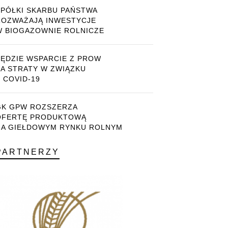
SPÓŁKI SKARBU PAŃSTWA
ROZWAŻAJĄ INWESTYCJE
W BIOGAZOWNIE ROLNICZE
BĘDZIE WSPARCIE Z PROW
ZA STRATY W ZWIĄZKU
 COVID-19
GK GPW ROZSZERZA
OFERTĘ PRODUKTOWĄ
NA GIEŁDOWYM RYNKU ROLNYM
PARTNERZY