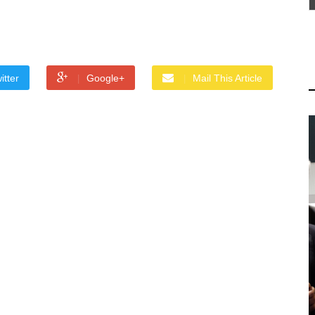
itter
Google+
Mail This Article