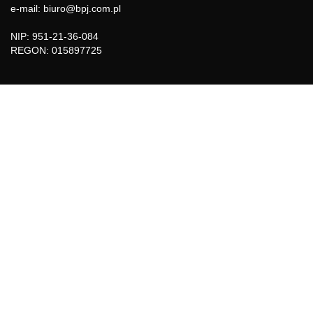
e-mail: biuro@bpj.com.pl
NIP: 951-21-36-084
REGON: 015897725
INFORMACJE
Regulamin
Polityka Cookies
DZIAŁY GAZETY
Aktualności
Bezpieczeństwo i jakość żywności
Prawo
Pest Control