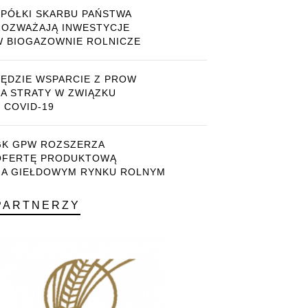
SPÓŁKI SKARBU PAŃSTWA
ROZWAŻAJĄ INWESTYCJE
W BIOGAZOWNIE ROLNICZE
BĘDZIE WSPARCIE Z PROW
ZA STRATY W ZWIĄZKU
 COVID-19
GK GPW ROZSZERZA
OFERTĘ PRODUKTOWĄ
NA GIEŁDOWYM RYNKU ROLNYM
PARTNERZY