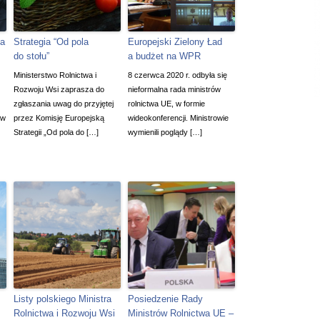
a
Strategia “Od pola
Europejski Zielony Ład
do stołu”
a budżet na WPR
Ministerstwo Rolnictwa i
8 czerwca 2020 r. odbyła się
Rozwoju Wsi zaprasza do
nieformalna rada ministrów
zgłaszania uwag do przyjętej
rolnictwa UE, w formie
ów
przez Komisję Europejską
wideokonferencji. Ministrowie
Strategii „Od pola do […]
wymienili poglądy […]
Listy polskiego Ministra
Posiedzenie Rady
Rolnictwa i Rozwoju Wsi
Ministrów Rolnictwa UE –