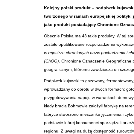
Kolejny polski produkt – podpiwek kujawski 
tworzonego w ramach europejskiej polityki
jako produkt posiadający Chronione Oznac
Obecnie Polska ma 43 takie produkty. W tej sp
zostało opublikowane rozporządzenie wykonawc
w rejestrze chronionych nazw pochodzenia i c
(ChOG).
Chronione Oznaczenie Geograficzne 
geograficznym, któremu zawdzięcza on szczegó
Podpiwek kujawski to gazowany, fermentowany
wprowadzany do obrotu w dwóch formach: goto
przygotowywania napoju w warunkach domowych.
kiedy bracia Bohmowie założyli fabrykę na ter
fabryce stworzono mieszankę jęczmienia i cyko
podstawie której konsumenci sporządzali orzeźw
regionu. Z uwagi na dużą dostępność surowcó