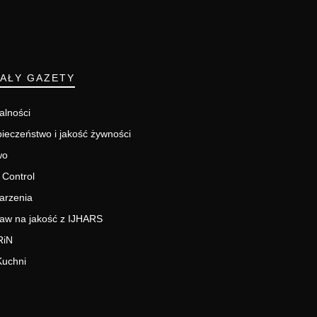
IAŁY GAZETY
alności
ieczeństwo i jakość żywności
wo
 Control
arzenia
aw na jakość z IJHARS
RiN
Kuchni