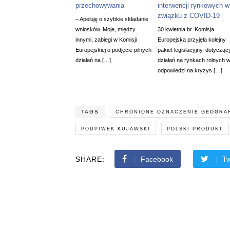
przechowywania
interwencji rynkowych w
związku z COVID-19
– Apeluję o szybkie składanie
wniosków. Moje, między
30 kwietnia br. Komisja
innymi, zabiegi w Komisji
Europejska przyjęła kolejny
Europejskiej o podjęcie pilnych
pakiet legislacyjny, dotycząc
działań na […]
działań na rynkach rolnych 
odpowiedzi na kryzys […]
TAGS
CHRONIONE OZNACZENIE GEOGRA
PODPIWEK KUJAWSKI
POLSKI PRODUKT
SHARE:
Facebook
Tw