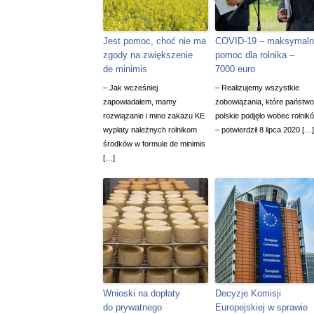
Jest pomoc, choć nie ma
COVID-19 – maksymaln
zgody na zwiększenie
pomoc dla rolnika –
de minimis
7000 euro
– Jak wcześniej
– Realizujemy wszystkie
zapowiadałem, mamy
zobowiązania, które państwo
rozwiązanie i mino zakazu KE
polskie podjęło wobec rolnik
wypłaty należnych rolnikom
– potwierdził 8 lipca 2020 […]
środków w formule de minimis
[…]
Wnioski na dopłaty
Decyzje Komisji
do prywatnego
Europejskiej w sprawie