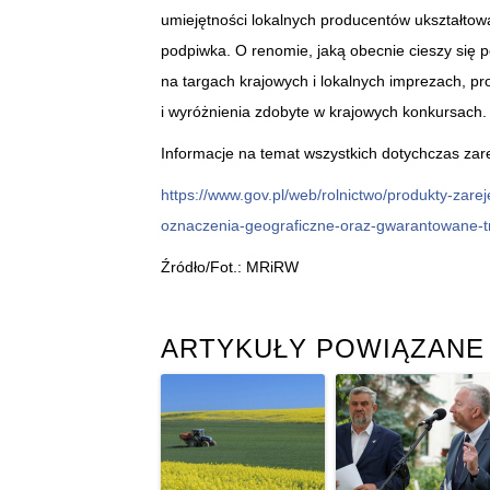
umiejętności lokalnych producentów ukształtow
podpiwka. O renomie, jaką obecnie cieszy się
na targach krajowych i lokalnych imprezach, pr
i wyróżnienia zdobyte w krajowych konkursach.
Informacje na temat wszystkich dotychczas zar
https://www.gov.pl/web/rolnictwo/produkty-zar
oznaczenia-geograficzne-oraz-gwarantowane-tr
Źródło/Fot.: MRiRW
ARTYKUŁY POWIĄZANE