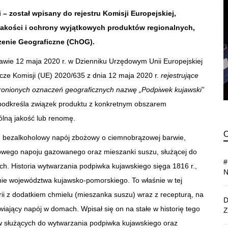
– został wpisany do rejestru Komisji Europejskiej,
 jakości i ochrony wyjątkowych produktów regionalnych,
zenie Geograficzne (ChOG).
rawie 12 maja 2020 r. w Dzienniku Urzędowym Unii Europejskiej
ze Komisji (UE) 2020/635 z dnia 12 maja 2020 r.
rejestrujące
hronionych oznaczeń geograficznych nazwę „Podpiwek kujawski”
podkreśla związek produktu z konkretnym obszarem
lną jakość lub renomę.
, bezalkoholowy napój zbożowy o ciemnobrązowej barwie,
wego napoju gazowanego oraz mieszanki suszu, służącej do
 Historia wytwarzania podpiwka kujawskiego sięga 1816 r.,
enie województwa kujawsko‑pomorskiego. To właśnie w tej
rii z dodatkiem chmielu (mieszanka suszu) wraz z recepturą, na
iający napój w domach. Wpisał się on na stałe w historię tego
w służących do wytwarzania podpiwka kujawskiego oraz