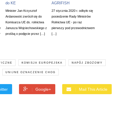
do KE
AGRIFISH
Minister Jan Krzysztof
27 stycznia 2020 r. odbyło się
Ardanowski zwrócił się do
posiedzenie Rady Ministrów
Komisarza UE ds. rolnictwa
Rolnictwa UE - po raz
y
Janusza Wojciechowskiego z
pierwszy pod przewodnictwem
w
prośbą o podjęcie przez […]
[…]
FICZNE
KOMISJA EUROPEJSKA
NAPÓJ ZBOŻOWY
UNIJNE OZNACZENIE CHOG
itter
Google+
Mail This Article