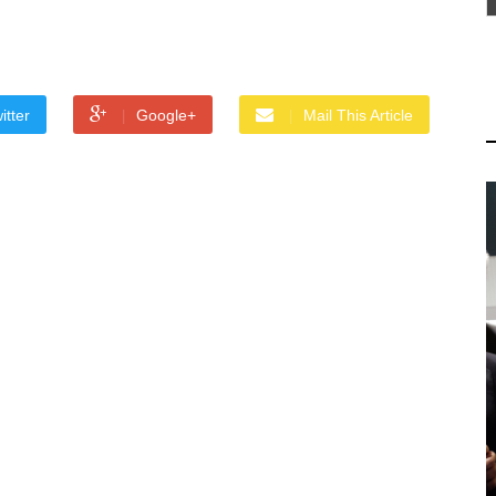
itter
Google+
Mail This Article