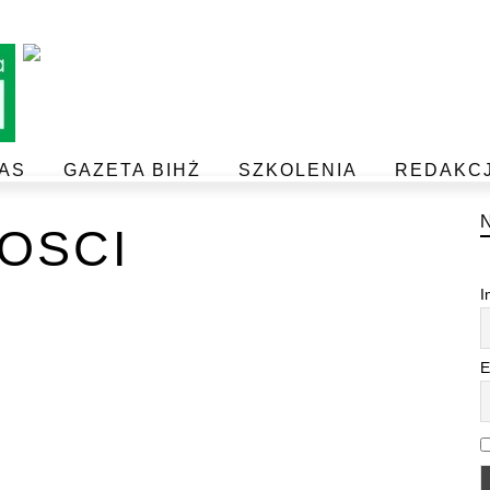
AS
GAZETA BIHŻ
SZKOLENIA
REDAKC
BEZPIECZEŃSTWO I JAKOŚĆ ŻYWNOŚCI
POSTAW NA JAKOŚĆ Z IJHARS
OSCI
I
E