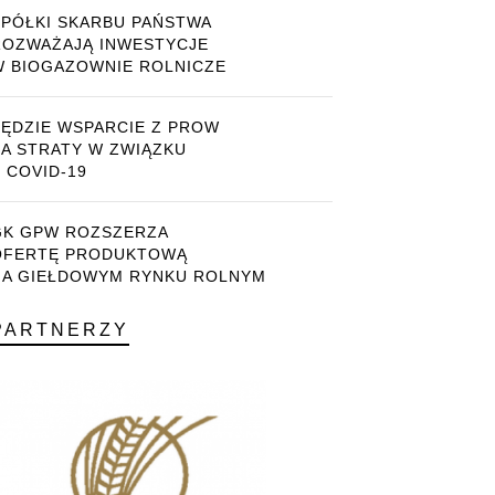
SPÓŁKI SKARBU PAŃSTWA
ROZWAŻAJĄ INWESTYCJE
W BIOGAZOWNIE ROLNICZE
BĘDZIE WSPARCIE Z PROW
ZA STRATY W ZWIĄZKU
 COVID-19
GK GPW ROZSZERZA
OFERTĘ PRODUKTOWĄ
NA GIEŁDOWYM RYNKU ROLNYM
PARTNERZY