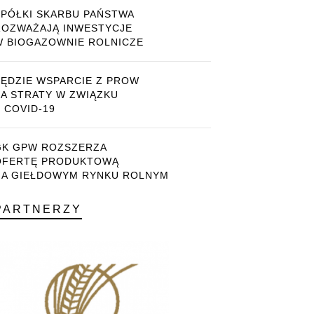
SPÓŁKI SKARBU PAŃSTWA
ROZWAŻAJĄ INWESTYCJE
W BIOGAZOWNIE ROLNICZE
BĘDZIE WSPARCIE Z PROW
ZA STRATY W ZWIĄZKU
 COVID-19
GK GPW ROZSZERZA
OFERTĘ PRODUKTOWĄ
NA GIEŁDOWYM RYNKU ROLNYM
PARTNERZY