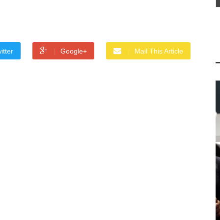
itter
Google+
Mail This Article