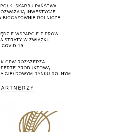
SPÓŁKI SKARBU PAŃSTWA
ROZWAŻAJĄ INWESTYCJE
W BIOGAZOWNIE ROLNICZE
BĘDZIE WSPARCIE Z PROW
ZA STRATY W ZWIĄZKU
 COVID-19
GK GPW ROZSZERZA
OFERTĘ PRODUKTOWĄ
NA GIEŁDOWYM RYNKU ROLNYM
PARTNERZY