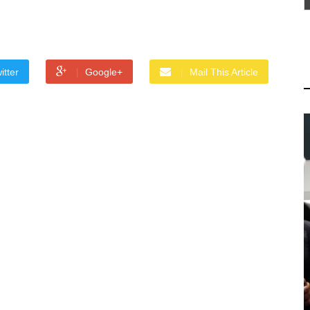
itter
Google+
Mail This Article