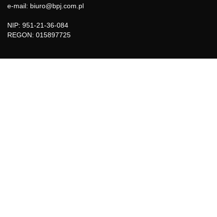
e-mail: biuro@bpj.com.pl
NIP: 951-21-36-084
REGON: 015897725
INFORMACJE
Regulamin
Polityka Cookies
DZIAŁY GAZETY
Aktualności
Bezpieczeństwo i jakość żywności
Prawo
Pest Control