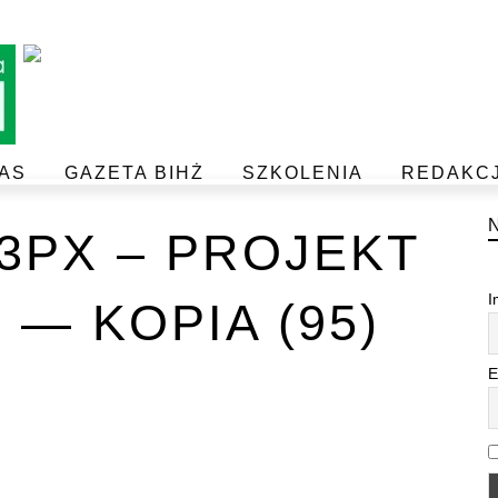
AS
GAZETA BIHŻ
SZKOLENIA
REDAKC
BEZPIECZEŃSTWO I JAKOŚĆ ŻYWNOŚCI
POSTAW NA JAKOŚĆ Z IJHARS
33PX – PROJEKT
I
 — KOPIA (95)
E