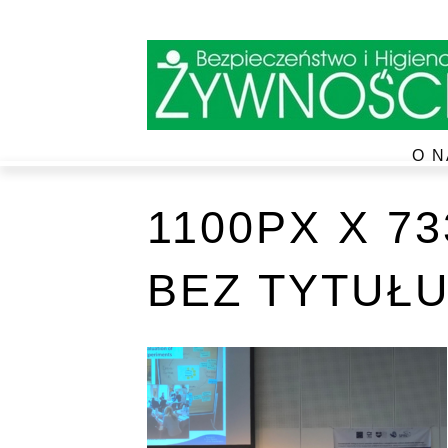
O N
1100PX X 7
BEZ TYTUŁU