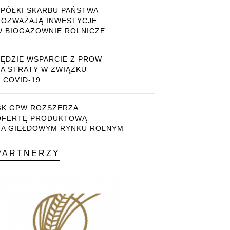
SPÓŁKI SKARBU PAŃSTWA
ROZWAŻAJĄ INWESTYCJE
W BIOGAZOWNIE ROLNICZE
BĘDZIE WSPARCIE Z PROW
ZA STRATY W ZWIĄZKU
 COVID-19
GK GPW ROZSZERZA
OFERTĘ PRODUKTOWĄ
NA GIEŁDOWYM RYNKU ROLNYM
PARTNERZY