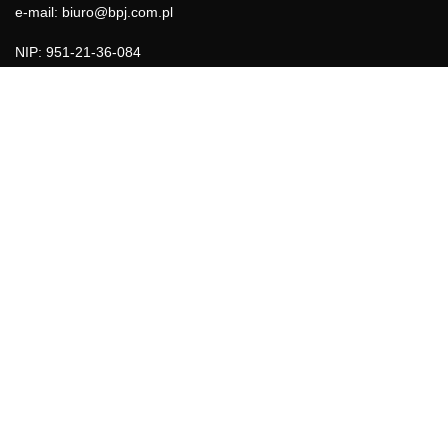
e-mail: biuro@bpj.com.pl
NIP: 951-21-36-084
REGON: 015897725
INFORMACJE
Regulamin
Polityka Cookies
DZIAŁY GAZETY
Aktualności
Bezpieczeństwo i jakość żywności
Prawo
Pest Control