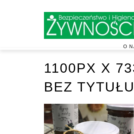
O N
1100PX X 7
BEZ TYTUŁU