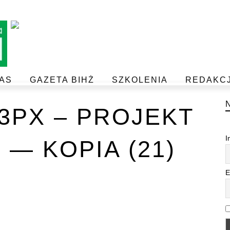
AS
GAZETA BIHŻ
SZKOLENIA
REDAKC
BEZPIECZEŃSTWO I JAKOŚĆ ŻYWNOŚCI
POSTAW NA JAKOŚĆ Z IJHARS
33PX – PROJEKT
I
 — KOPIA (21)
E