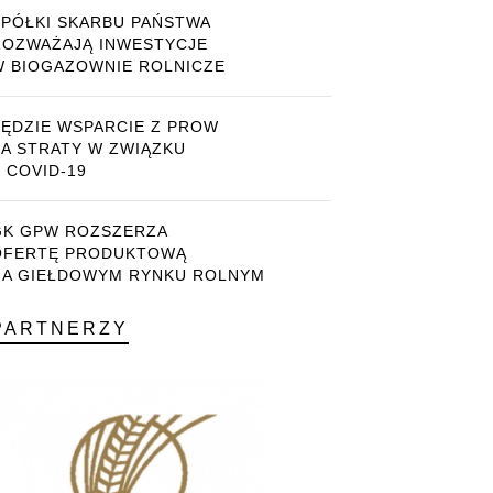
SPÓŁKI SKARBU PAŃSTWA
ROZWAŻAJĄ INWESTYCJE
W BIOGAZOWNIE ROLNICZE
BĘDZIE WSPARCIE Z PROW
ZA STRATY W ZWIĄZKU
 COVID-19
GK GPW ROZSZERZA
OFERTĘ PRODUKTOWĄ
NA GIEŁDOWYM RYNKU ROLNYM
PARTNERZY