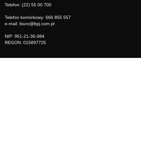
Telefon: (22) 55 00 700
Telefon komórkowy: 666 855 557
e-mail: biuro@bpj.com.pl
NIP: 951-21-36-084
REGON: 015897725
INFORMACJE
Regulamin
Polityka Cookies
DZIAŁY GAZETY
Aktualności
Bezpieczeństwo i jakość żywności