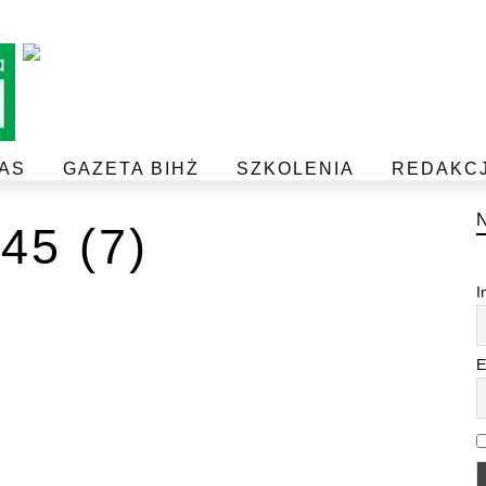
AS
GAZETA BIHŻ
SZKOLENIA
REDAKC
BEZPIECZEŃSTWO I JAKOŚĆ ŻYWNOŚCI
POSTAW NA JAKOŚĆ Z IJHARS
5 (7)
I
E