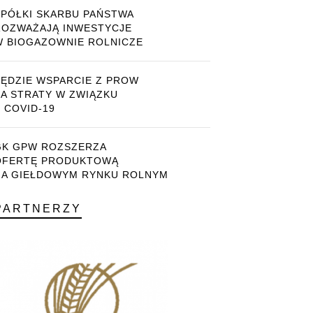
SPÓŁKI SKARBU PAŃSTWA
ROZWAŻAJĄ INWESTYCJE
W BIOGAZOWNIE ROLNICZE
BĘDZIE WSPARCIE Z PROW
ZA STRATY W ZWIĄZKU
 COVID-19
GK GPW ROZSZERZA
OFERTĘ PRODUKTOWĄ
NA GIEŁDOWYM RYNKU ROLNYM
PARTNERZY