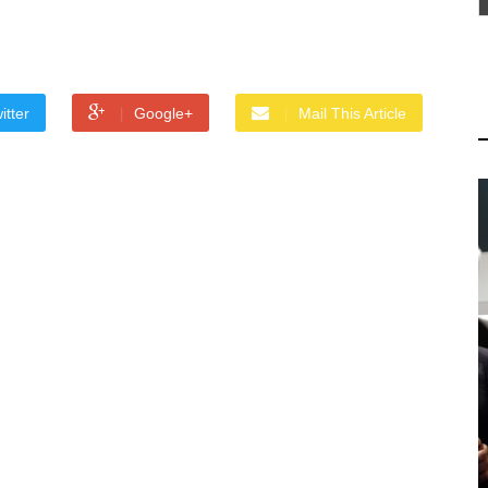
itter
Google+
Mail This Article