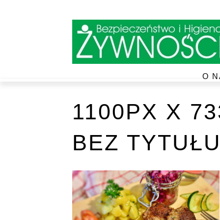
O N
1100PX X 7
BEZ TYTUŁU