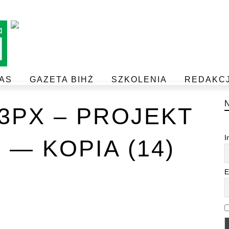
AS
GAZETA BIHŻ
SZKOLENIA
REDAKC
BEZPIECZEŃSTWO I JAKOŚĆ ŻYWNOŚCI
POSTAW NA JAKOŚĆ Z IJHARS
33PX – PROJEKT
I
 — KOPIA (14)
E