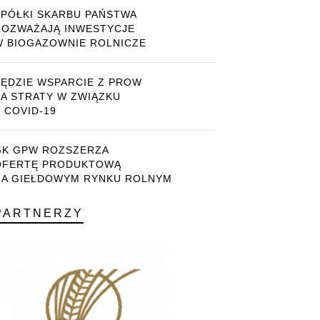
SPÓŁKI SKARBU PAŃSTWA
ROZWAŻAJĄ INWESTYCJE
W BIOGAZOWNIE ROLNICZE
BĘDZIE WSPARCIE Z PROW
ZA STRATY W ZWIĄZKU
 COVID-19
GK GPW ROZSZERZA
OFERTĘ PRODUKTOWĄ
NA GIEŁDOWYM RYNKU ROLNYM
PARTNERZY