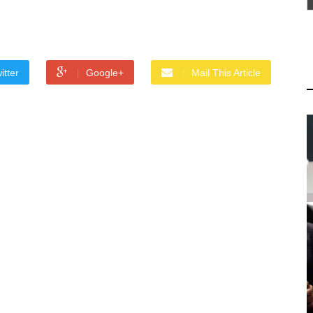
itter
Google+
Mail This Article