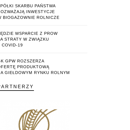
SPÓŁKI SKARBU PAŃSTWA
ROZWAŻAJĄ INWESTYCJE
W BIOGAZOWNIE ROLNICZE
BĘDZIE WSPARCIE Z PROW
ZA STRATY W ZWIĄZKU
 COVID-19
GK GPW ROZSZERZA
OFERTĘ PRODUKTOWĄ
NA GIEŁDOWYM RYNKU ROLNYM
PARTNERZY