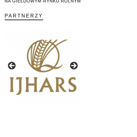
NA GIEŁDOWYM RYNKU ROLNYM
PARTNERZY