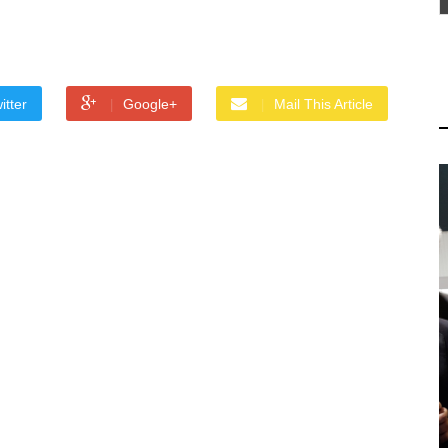
itter
Google+
Mail This Article