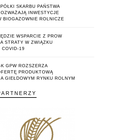
SPÓŁKI SKARBU PAŃSTWA
ROZWAŻAJĄ INWESTYCJE
W BIOGAZOWNIE ROLNICZE
BĘDZIE WSPARCIE Z PROW
ZA STRATY W ZWIĄZKU
 COVID-19
GK GPW ROZSZERZA
OFERTĘ PRODUKTOWĄ
NA GIEŁDOWYM RYNKU ROLNYM
PARTNERZY