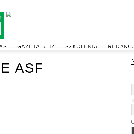
AS
GAZETA BIHŻ
SZKOLENIA
REDAKC
BEZPIECZEŃSTWO I JAKOŚĆ ŻYWNOŚCI
POSTAW NA JAKOŚĆ Z IJHARS
E ASF
I
E