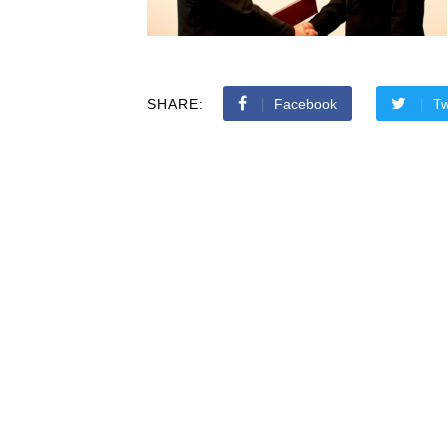
SHARE:
Facebook
Tw