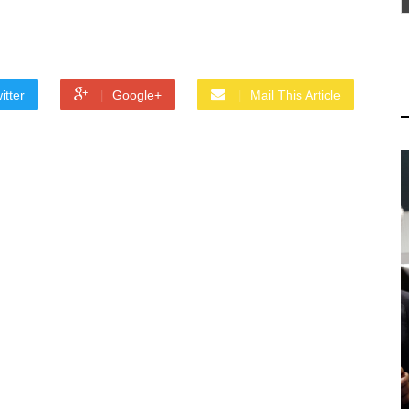
itter
Google+
Mail This Article