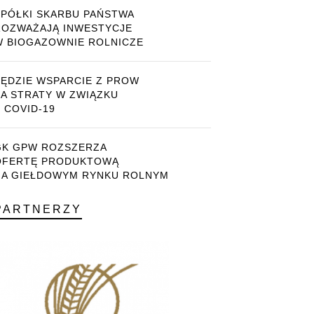
SPÓŁKI SKARBU PAŃSTWA
ROZWAŻAJĄ INWESTYCJE
W BIOGAZOWNIE ROLNICZE
BĘDZIE WSPARCIE Z PROW
ZA STRATY W ZWIĄZKU
 COVID-19
GK GPW ROZSZERZA
OFERTĘ PRODUKTOWĄ
NA GIEŁDOWYM RYNKU ROLNYM
PARTNERZY