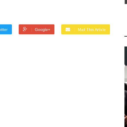
itter
Google+
Mail This Article