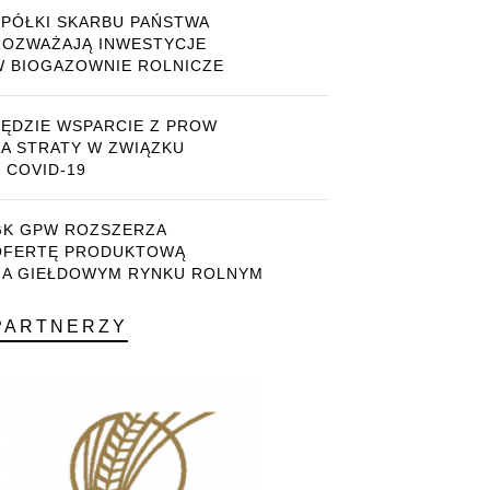
SPÓŁKI SKARBU PAŃSTWA
ROZWAŻAJĄ INWESTYCJE
W BIOGAZOWNIE ROLNICZE
BĘDZIE WSPARCIE Z PROW
ZA STRATY W ZWIĄZKU
 COVID-19
GK GPW ROZSZERZA
OFERTĘ PRODUKTOWĄ
NA GIEŁDOWYM RYNKU ROLNYM
PARTNERZY