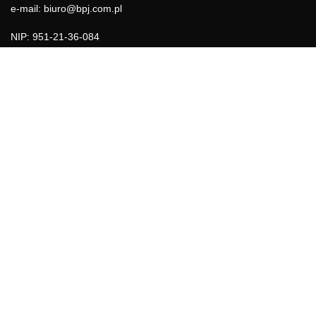
e-mail: biuro@bpj.com.pl
NIP: 951-21-36-084
REGON: 015897725
INFORMACJE
Regulamin
Polityka Cookies
DZIAŁY GAZETY
Aktualności
Bezpieczeństwo i jakość żywności
Prawo
Pest Control