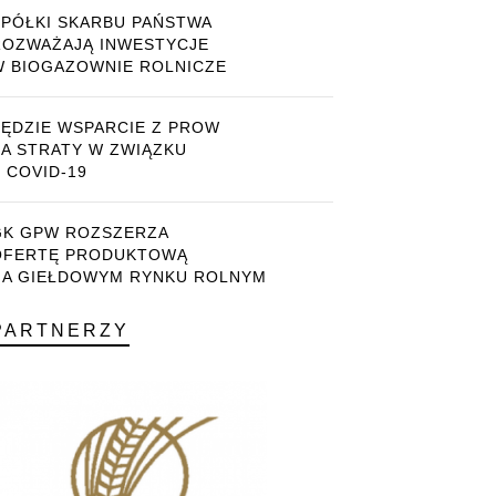
SPÓŁKI SKARBU PAŃSTWA
ROZWAŻAJĄ INWESTYCJE
W BIOGAZOWNIE ROLNICZE
BĘDZIE WSPARCIE Z PROW
ZA STRATY W ZWIĄZKU
 COVID-19
GK GPW ROZSZERZA
OFERTĘ PRODUKTOWĄ
NA GIEŁDOWYM RYNKU ROLNYM
PARTNERZY