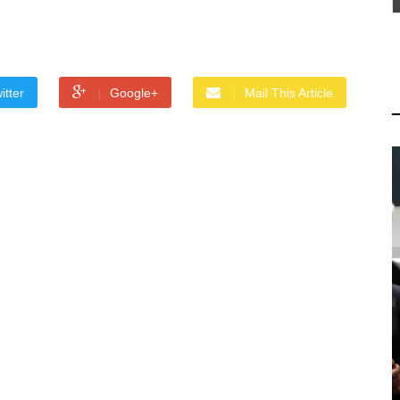
itter
Google+
Mail This Article