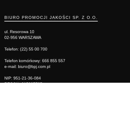
BIURO PROMOCJI JAKOŚCI SP. Z O.O.
ul. Resorowa 10
02-956 WARSZAWA
Telefon: (22) 55 00 700
Telefon komórkowy: 666 855 557
e-mail: biuro@bpj.com.pl
NIP: 951-21-36-084
REGON: 015897725
INFORMACJE
Regulamin
Polityka Cookies