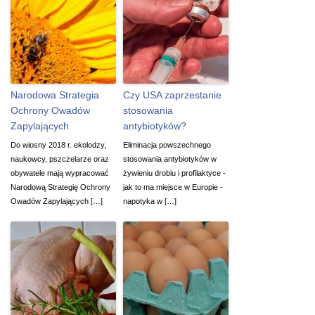
Narodowa Strategia
Czy USA zaprzestanie
Ochrony Owadów
stosowania
Zapylających
antybiotyków?
Do wiosny 2018 r. ekolodzy,
Eliminacja powszechnego
naukowcy, pszczelarze oraz
stosowania antybiotyków w
obywatele mają wypracować
żywieniu drobiu i profilaktyce -
Narodową Strategię Ochrony
jak to ma miejsce w Europie -
Owadów Zapylających […]
napotyka w […]