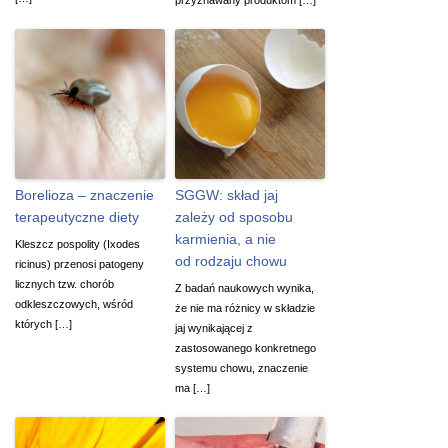
Borelioza – znaczenie
SGGW: skład jaj
terapeutyczne diety
zależy od sposobu
karmienia, a nie
Kleszcz pospolity (Ixodes
od rodzaju chowu
ricinus) przenosi patogeny
licznych tzw. chorób
Z badań naukowych wynika,
odkleszczowych, wśród
że nie ma różnicy w składzie
których […]
jaj wynikającej z
zastosowanego konkretnego
systemu chowu, znaczenie
ma […]