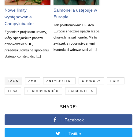
Nowe limity
Salmonella ustępuje w
występowania
Europie
Campylobacter
Jak poinformowała EFSA w
Europie znacznie spadła liczba
Zgodnie z projektem ustawy,
chorych na salmonellę. Ma to
który specjaliści z państw
związek z rygorystycznymi
członkowskich UE,
kontrolami wdrożonymi u […]
przedyskutowali na spotkaniu
Stałego Komitetu ds. […]
TAGS
AMR
ANTYBIOTYKI
CHOROBY
ECDC
EFSA
LEKOOPORNOŚĆ
SALMONELLA
SHARE:
Facebook
Twitter