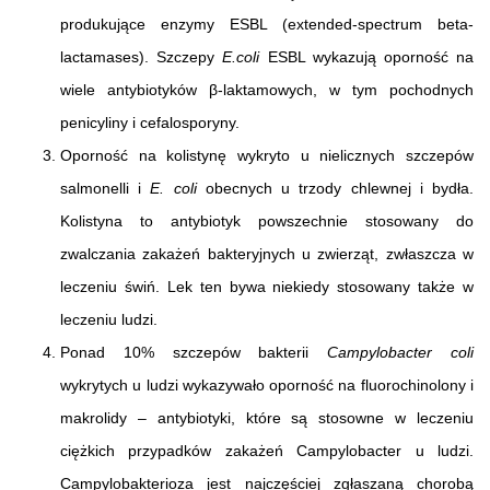
produkujące enzymy ESBL (extended-spectrum beta-
lactamases). Szczepy
E.coli
ESBL wykazują oporność na
wiele antybiotyków β-laktamowych, w tym pochodnych
penicyliny i cefalosporyny.
Oporność na kolistynę wykryto u nielicznych szczepów
salmonelli i
E. coli
obecnych u trzody chlewnej i bydła.
Kolistyna to antybiotyk powszechnie stosowany do
zwalczania zakażeń bakteryjnych u zwierząt, zwłaszcza w
leczeniu świń. Lek ten bywa niekiedy stosowany także w
leczeniu ludzi.
Ponad 10% szczepów bakterii
Campylobacter coli
wykrytych u ludzi wykazywało oporność na fluorochinolony i
makrolidy – antybiotyki, które są stosowne w leczeniu
ciężkich przypadków zakażeń Campylobacter u ludzi.
Campylobakterioza jest najczęściej zgłaszaną chorobą