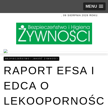
MENU
, 09 SIERPNIA 2026 ROKU.
BEZPIECZEŃSTWO I JAKOŚĆ ŻYWNOŚCI
RAPORT EFSA I
EDCA O
LEKOOPORNOŚC