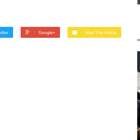
itter
Google+
Mail This Article