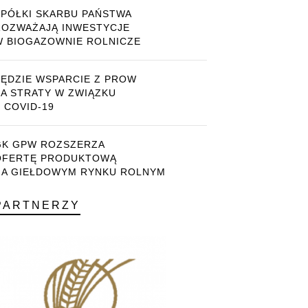
SPÓŁKI SKARBU PAŃSTWA
ROZWAŻAJĄ INWESTYCJE
W BIOGAZOWNIE ROLNICZE
BĘDZIE WSPARCIE Z PROW
ZA STRATY W ZWIĄZKU
 COVID-19
GK GPW ROZSZERZA
OFERTĘ PRODUKTOWĄ
NA GIEŁDOWYM RYNKU ROLNYM
PARTNERZY