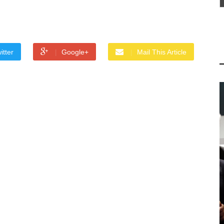
itter
Google+
Mail This Article