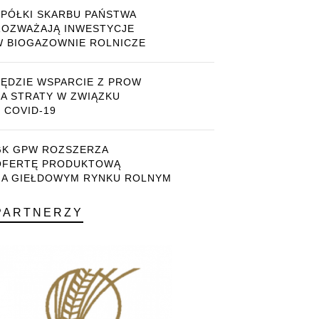
SPÓŁKI SKARBU PAŃSTWA
ROZWAŻAJĄ INWESTYCJE
W BIOGAZOWNIE ROLNICZE
BĘDZIE WSPARCIE Z PROW
ZA STRATY W ZWIĄZKU
 COVID-19
GK GPW ROZSZERZA
OFERTĘ PRODUKTOWĄ
NA GIEŁDOWYM RYNKU ROLNYM
PARTNERZY