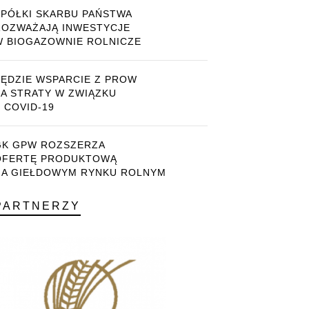
SPÓŁKI SKARBU PAŃSTWA
ROZWAŻAJĄ INWESTYCJE
W BIOGAZOWNIE ROLNICZE
BĘDZIE WSPARCIE Z PROW
ZA STRATY W ZWIĄZKU
 COVID-19
GK GPW ROZSZERZA
OFERTĘ PRODUKTOWĄ
NA GIEŁDOWYM RYNKU ROLNYM
PARTNERZY