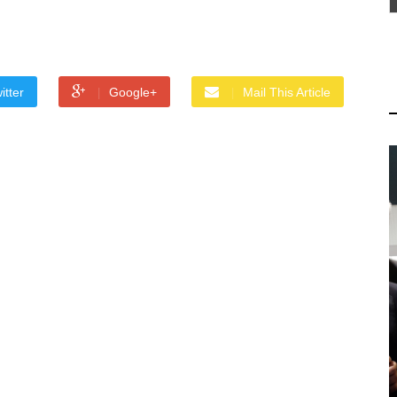
itter
Google+
Mail This Article