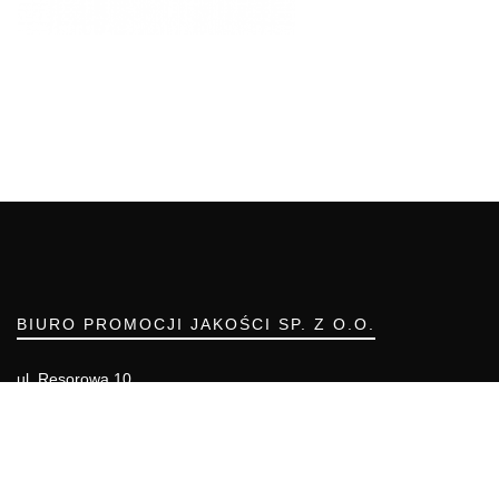
BIURO PROMOCJI JAKOŚCI SP. Z O.O.
ul. Resorowa 10
02-956 WARSZAWA
Telefon: (22) 55 00 700
Telefon komórkowy: 666 855 557