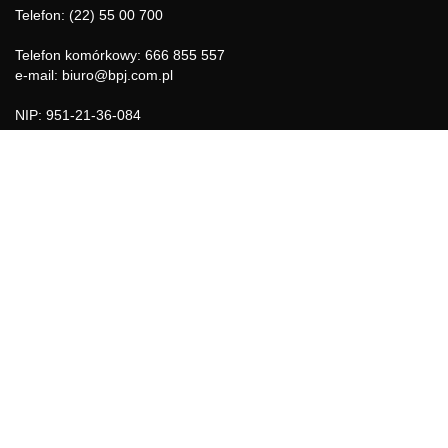
Telefon: (22) 55 00 700
Telefon komórkowy: 666 855 557
e-mail: biuro@bpj.com.pl
NIP: 951-21-36-084
REGON: 015897725
INFORMACJE
Regulamin
Polityka Cookies
DZIAŁY GAZETY
Aktualności
Bezpieczeństwo i jakość żywności