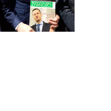
OSTATNIE WPISY
#KUPUJŚWIADOMIE
NA GRILLA – PRODUKT POLSKI
DIETA W LECZENIU WIRUSOWEGO
ZAPALENIA WĄTROBY