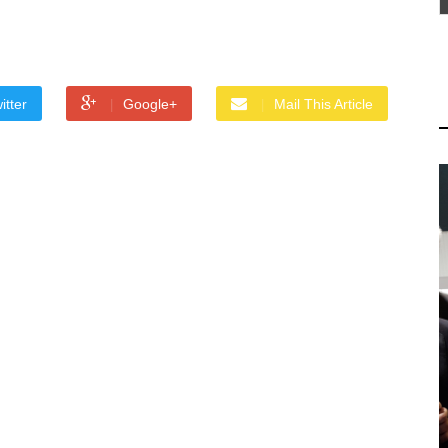
itter
Google+
Mail This Article