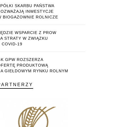
SPÓŁKI SKARBU PAŃSTWA
ROZWAŻAJĄ INWESTYCJE
W BIOGAZOWNIE ROLNICZE
BĘDZIE WSPARCIE Z PROW
ZA STRATY W ZWIĄZKU
 COVID-19
GK GPW ROZSZERZA
OFERTĘ PRODUKTOWĄ
NA GIEŁDOWYM RYNKU ROLNYM
PARTNERZY