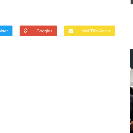
itter
Google+
Mail This Article