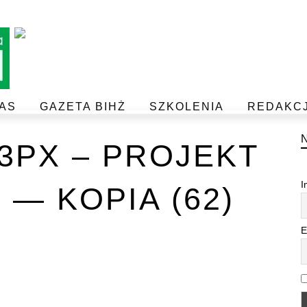
AS
GAZETA BIHŻ
SZKOLENIA
REDAKC
BEZPIECZEŃSTWO I JAKOŚĆ ŻYWNOŚCI
POSTAW NA JAKOŚĆ Z IJHARS
33PX – PROJEKT
I
 — KOPIA (62)
E