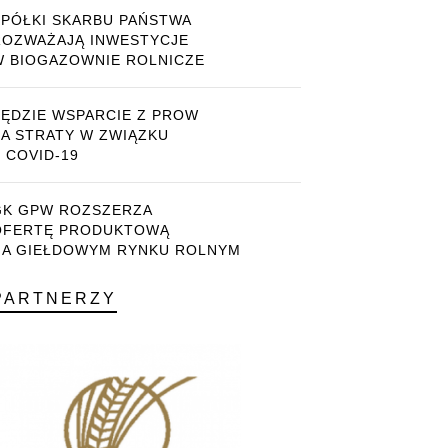
SPÓŁKI SKARBU PAŃSTWA
ROZWAŻAJĄ INWESTYCJE
W BIOGAZOWNIE ROLNICZE
BĘDZIE WSPARCIE Z PROW
ZA STRATY W ZWIĄZKU
 COVID-19
GK GPW ROZSZERZA
OFERTĘ PRODUKTOWĄ
NA GIEŁDOWYM RYNKU ROLNYM
PARTNERZY