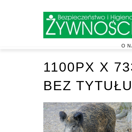
O N
1100PX X 7
BEZ TYTUŁU