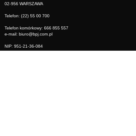
02-956 WARSZAWA
Telefon: (22) 55 00 700
Telefon komórkowy: 666 855 557
e-mail: biuro@bpj.com.pl
NIP: 951-21-36-084
REGON: 015897725
INFORMACJE
Regulamin
Polityka Cookies
DZIAŁY GAZETY
Aktualności