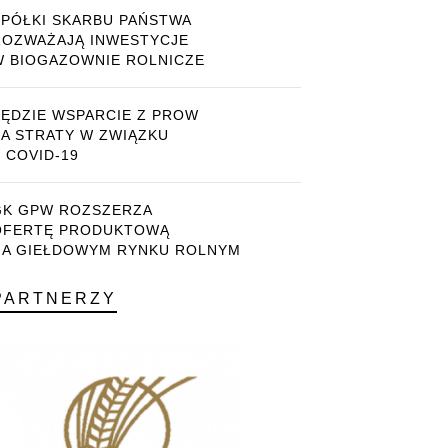
SPÓŁKI SKARBU PAŃSTWA
ROZWAŻAJĄ INWESTYCJE
W BIOGAZOWNIE ROLNICZE
BĘDZIE WSPARCIE Z PROW
ZA STRATY W ZWIĄZKU
 COVID-19
GK GPW ROZSZERZA
OFERTĘ PRODUKTOWĄ
NA GIEŁDOWYM RYNKU ROLNYM
PARTNERZY