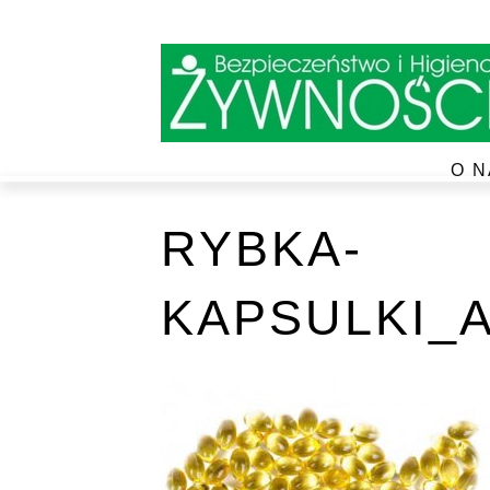
O N
RYBKA-
KAPSULKI_