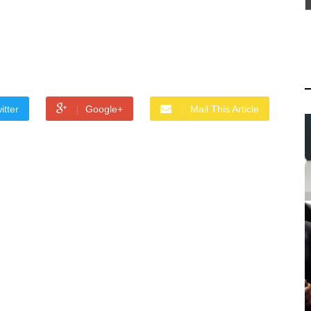
itter
Google+
Mail This Article