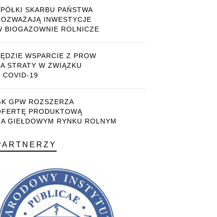
SPÓŁKI SKARBU PAŃSTWA
ROZWAŻAJĄ INWESTYCJE
W BIOGAZOWNIE ROLNICZE
BĘDZIE WSPARCIE Z PROW
ZA STRATY W ZWIĄZKU
 COVID-19
GK GPW ROZSZERZA
OFERTĘ PRODUKTOWĄ
NA GIEŁDOWYM RYNKU ROLNYM
PARTNERZY