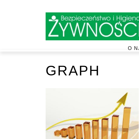
O N
GRAPH