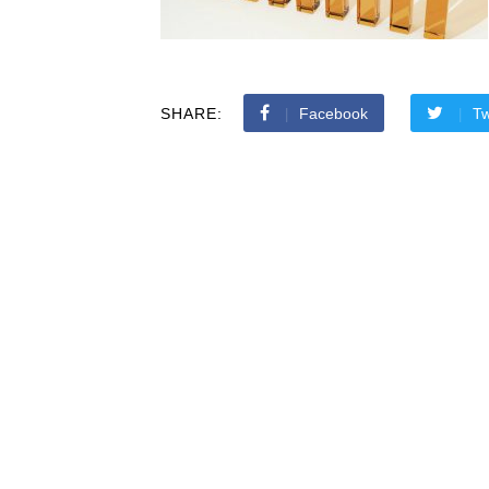
SHARE:
Facebook
Tw