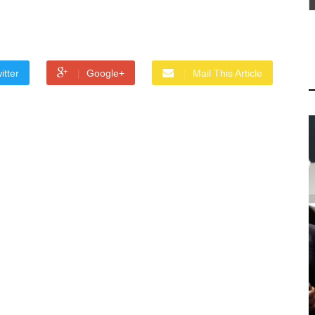
itter
Google+
Mail This Article