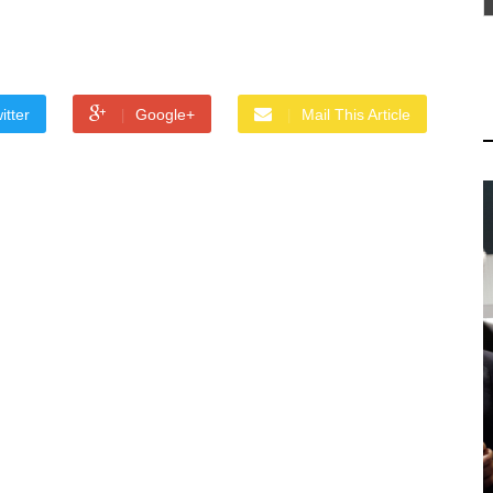
itter
Google+
Mail This Article