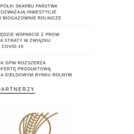
SPÓŁKI SKARBU PAŃSTWA
ROZWAŻAJĄ INWESTYCJE
W BIOGAZOWNIE ROLNICZE
BĘDZIE WSPARCIE Z PROW
ZA STRATY W ZWIĄZKU
 COVID-19
GK GPW ROZSZERZA
OFERTĘ PRODUKTOWĄ
NA GIEŁDOWYM RYNKU ROLNYM
PARTNERZY