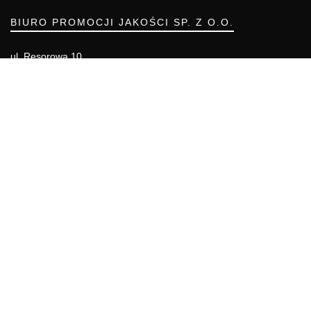
BIURO PROMOCJI JAKOŚCI SP. Z O.O.
ul. Resorowa 10
02-956 WARSZAWA
Telefon: (22) 55 00 700
Telefon komórkowy: 666 855 557
e-mail: biuro@bpj.com.pl
NIP: 951-21-36-084
REGON: 015897725
INFORMACJE
Regulamin
Polityka Cookies