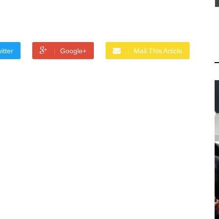
itter
Google+
Mail This Article