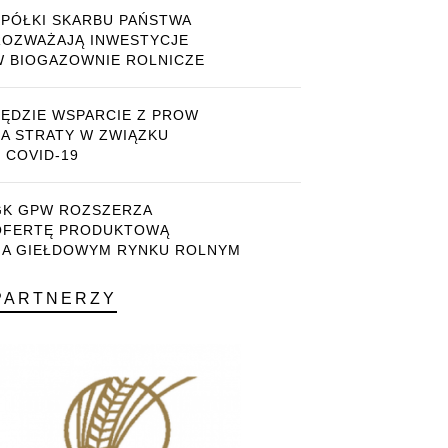
SPÓŁKI SKARBU PAŃSTWA
ROZWAŻAJĄ INWESTYCJE
W BIOGAZOWNIE ROLNICZE
BĘDZIE WSPARCIE Z PROW
ZA STRATY W ZWIĄZKU
 COVID-19
GK GPW ROZSZERZA
OFERTĘ PRODUKTOWĄ
NA GIEŁDOWYM RYNKU ROLNYM
PARTNERZY