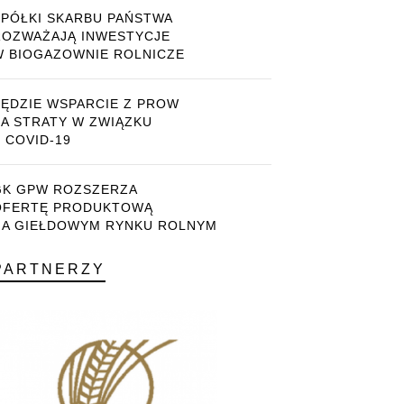
SPÓŁKI SKARBU PAŃSTWA
ROZWAŻAJĄ INWESTYCJE
W BIOGAZOWNIE ROLNICZE
BĘDZIE WSPARCIE Z PROW
ZA STRATY W ZWIĄZKU
 COVID-19
GK GPW ROZSZERZA
OFERTĘ PRODUKTOWĄ
NA GIEŁDOWYM RYNKU ROLNYM
PARTNERZY