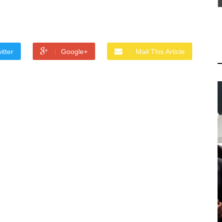
itter
Google+
Mail This Article