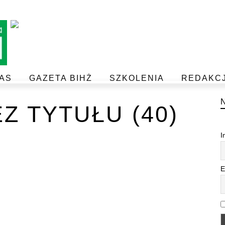
AS
GAZETA BIHŻ
SZKOLENIA
REDAKC
BEZPIECZEŃSTWO I JAKOŚĆ ŻYWNOŚCI
POSTAW NA JAKOŚĆ Z IJHARS
Z TYTUŁU (40)
I
E