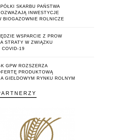
SPÓŁKI SKARBU PAŃSTWA
ROZWAŻAJĄ INWESTYCJE
W BIOGAZOWNIE ROLNICZE
BĘDZIE WSPARCIE Z PROW
ZA STRATY W ZWIĄZKU
 COVID-19
GK GPW ROZSZERZA
OFERTĘ PRODUKTOWĄ
NA GIEŁDOWYM RYNKU ROLNYM
PARTNERZY