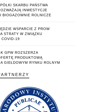
SPÓŁKI SKARBU PAŃSTWA
ROZWAŻAJĄ INWESTYCJE
W BIOGAZOWNIE ROLNICZE
BĘDZIE WSPARCIE Z PROW
ZA STRATY W ZWIĄZKU
 COVID-19
GK GPW ROZSZERZA
OFERTĘ PRODUKTOWĄ
NA GIEŁDOWYM RYNKU ROLNYM
PARTNERZY