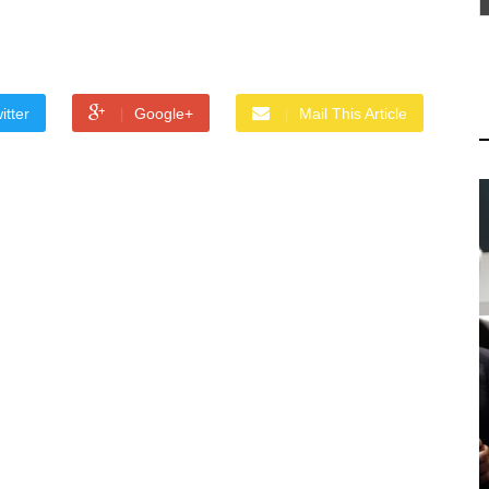
itter
Google+
Mail This Article