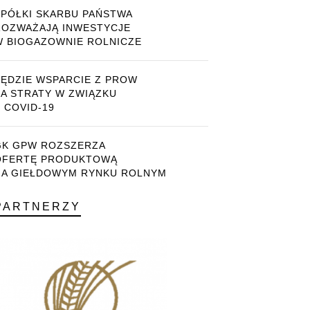
SPÓŁKI SKARBU PAŃSTWA
ROZWAŻAJĄ INWESTYCJE
W BIOGAZOWNIE ROLNICZE
BĘDZIE WSPARCIE Z PROW
ZA STRATY W ZWIĄZKU
 COVID-19
GK GPW ROZSZERZA
OFERTĘ PRODUKTOWĄ
NA GIEŁDOWYM RYNKU ROLNYM
PARTNERZY