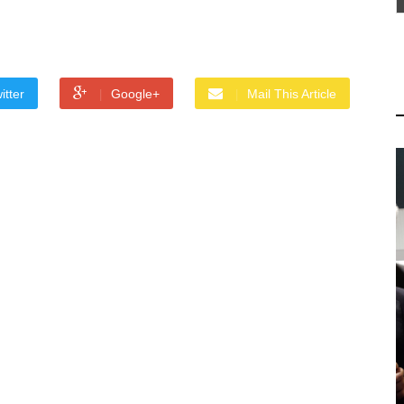
itter
Google+
Mail This Article