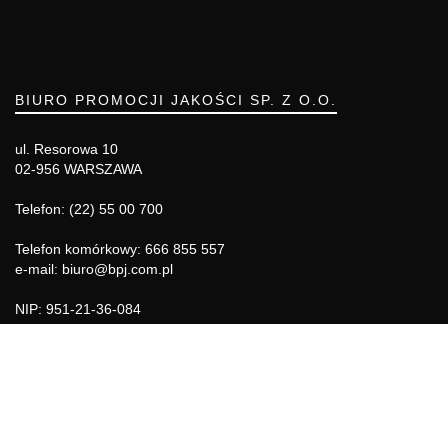
BIURO PROMOCJI JAKOŚCI SP. Z O.O.
ul. Resorowa 10
02-956 WARSZAWA
Telefon: (22) 55 00 700
Telefon komórkowy: 666 855 557
e-mail: biuro@bpj.com.pl
NIP: 951-21-36-084
REGON: 015897725
INFORMACJE
Regulamin