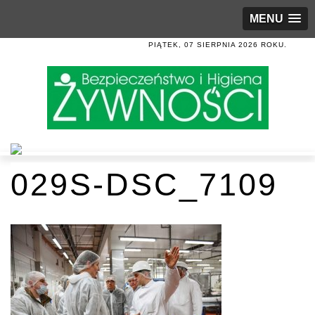
MENU
PIĄTEK, 07 SIERPNIA 2026 ROKU.
029S-DSC_7109