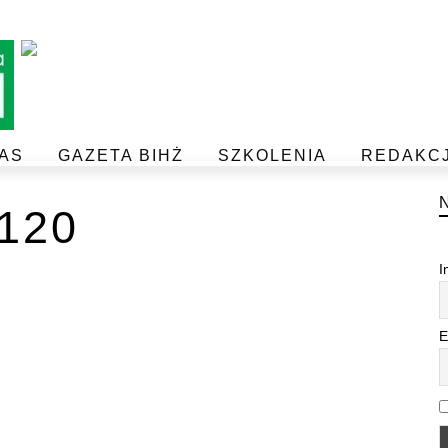
AS
GAZETA BIHŻ
SZKOLENIA
REDAKC
BEZPIECZEŃSTWO I JAKOŚĆ ŻYWNOŚCI
POSTAW NA JAKOŚĆ Z IJHARS
120
I
E