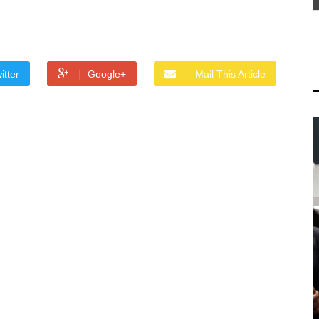
itter
Google+
Mail This Article