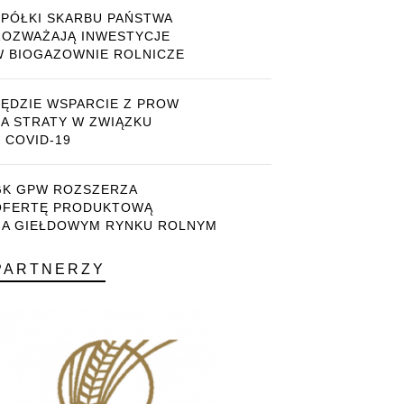
SPÓŁKI SKARBU PAŃSTWA
ROZWAŻAJĄ INWESTYCJE
W BIOGAZOWNIE ROLNICZE
BĘDZIE WSPARCIE Z PROW
ZA STRATY W ZWIĄZKU
 COVID-19
GK GPW ROZSZERZA
OFERTĘ PRODUKTOWĄ
NA GIEŁDOWYM RYNKU ROLNYM
PARTNERZY