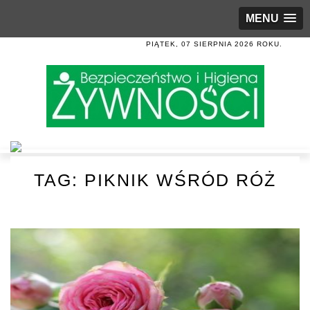
MENU
PIĄTEK, 07 SIERPNIA 2026 ROKU.
TAG:
PIKNIK WŚRÓD RÓŻ