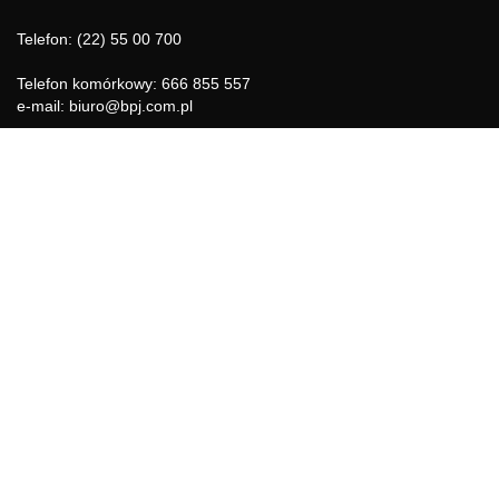
Telefon: (22) 55 00 700
Telefon komórkowy: 666 855 557
e-mail: biuro@bpj.com.pl
NIP: 951-21-36-084
REGON: 015897725
INFORMACJE
Regulamin
Polityka Cookies
DZIAŁY GAZETY
Aktualności