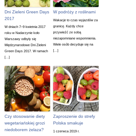
Dni Zieleni Green Days
W podróży z roślinami
2017
Wakacje to czas wyjazdów za
granicę. Każdy chce
W dniach 7–9 kwietnia 2017
przywieźć ze sobą
roku w Nadarzynie koło
niezapomniane wspomnienia.
Warszawy odbyły się
Wiele osób decyduje się na
Międzynarodowe Dni Zieleni
[…]
Green Days 2017. W ramach
[…]
Czy stosowanie diety
Zaproszenie do strefy
wegetariańskiej grozi
Polska smakuje
niedoborem żelaza?
1 czerwca 2019 r.