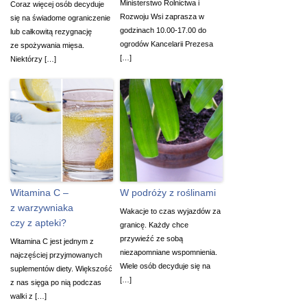
Ministerstwo Rolnictwa i
Coraz więcej osób decyduje
Rozwoju Wsi zaprasza w
się na świadome ograniczenie
godzinach 10.00-17.00 do
lub całkowitą rezygnację
ogrodów Kancelarii Prezesa
ze spożywania mięsa.
[…]
Niektórzy […]
Witamina C –
W podróży z roślinami
z warzywniaka
Wakacje to czas wyjazdów za
czy z apteki?
granicę. Każdy chce
przywieźć ze sobą
Witamina C jest jednym z
niezapomniane wspomnienia.
najczęściej przyjmowanych
Wiele osób decyduje się na
suplementów diety. Większość
[…]
z nas sięga po nią podczas
walki z […]