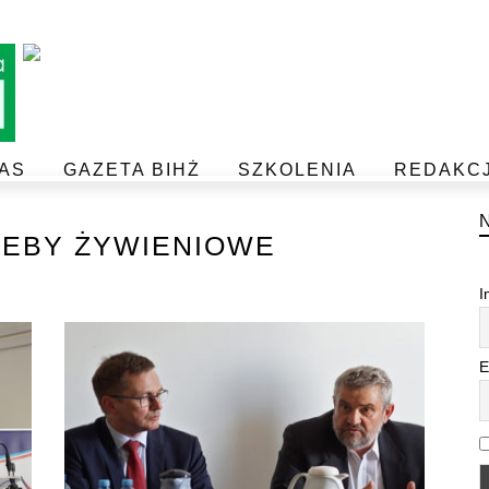
AS
GAZETA BIHŻ
SZKOLENIA
REDAKC
BEZPIECZEŃSTWO I JAKOŚĆ ŻYWNOŚCI
POSTAW NA JAKOŚĆ Z IJHARS
EBY ŻYWIENIOWE
I
E