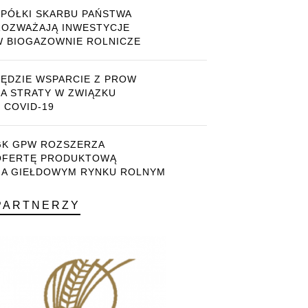
SPÓŁKI SKARBU PAŃSTWA
ROZWAŻAJĄ INWESTYCJE
W BIOGAZOWNIE ROLNICZE
BĘDZIE WSPARCIE Z PROW
ZA STRATY W ZWIĄZKU
 COVID-19
GK GPW ROZSZERZA
OFERTĘ PRODUKTOWĄ
NA GIEŁDOWYM RYNKU ROLNYM
PARTNERZY