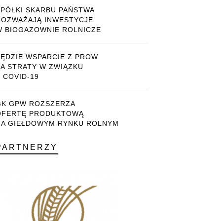
SPÓŁKI SKARBU PAŃSTWA
ROZWAŻAJĄ INWESTYCJE
W BIOGAZOWNIE ROLNICZE
BĘDZIE WSPARCIE Z PROW
ZA STRATY W ZWIĄZKU
 COVID-19
GK GPW ROZSZERZA
OFERTĘ PRODUKTOWĄ
NA GIEŁDOWYM RYNKU ROLNYM
PARTNERZY