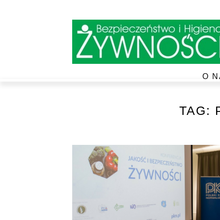
O N
TAG: