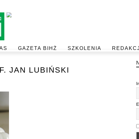
AS
GAZETA BIHŻ
SZKOLENIA
REDAKC
BEZPIECZEŃSTWO I JAKOŚĆ ŻYWNOŚCI
POSTAW NA JAKOŚĆ Z IJHARS
F. JAN LUBIŃSKI
I
E