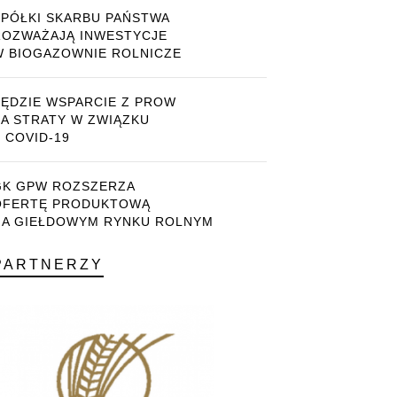
SPÓŁKI SKARBU PAŃSTWA
ROZWAŻAJĄ INWESTYCJE
W BIOGAZOWNIE ROLNICZE
BĘDZIE WSPARCIE Z PROW
ZA STRATY W ZWIĄZKU
 COVID-19
GK GPW ROZSZERZA
OFERTĘ PRODUKTOWĄ
NA GIEŁDOWYM RYNKU ROLNYM
PARTNERZY